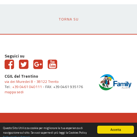
TORNA SU
Seguici su
CGIL del Trentino
via dei Muredei 8 - 38122 Trento
Tel.:
+39 0461 040111
- FAX: +39 0461 935176
mappa sedi
© CGIL del Trentino 2006 - 2026 -
PRIVACY
/
COOKIE
Questo Sito Utilizza cookie per migliorare la tua esperienza di
Accetta
navigazione sul sito. Se vuoi saperne di più leggi la Cookies Policy