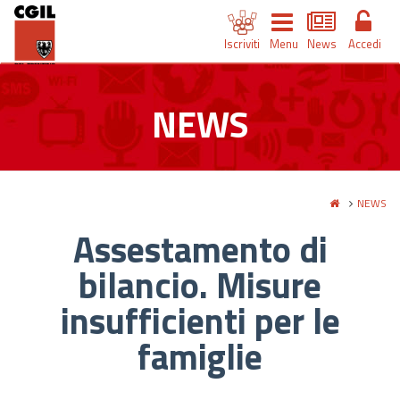
Iscriviti
Menu
News
Accedi
NEWS
NEWS
Assestamento di
bilancio. Misure
insufficienti per le
famiglie