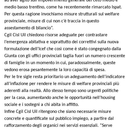
ad aver agito sull’impoverimento generale del ceto
medio e
medio basso
trentino, come ha recentemente rimarcato Ispat.
Per questa ragione invochiamo misure strutturali sul welfare
provinciale, misure di cui non c’è traccia in questo
assestamento di bilancio”.
Cgil Cisl Uil chiedono risorse adeguate per contrastare
l’emergenza abitativa e soprattutto dei correttivi sulla nuova
fo
r
mulazione dell’Icef che così come è stato congegnato dalla
Giunta con gli uffici provinciali taglia fuori un numero crescente
di famiglie in un momento in cui, paradossalmente, queste
vedono erosa pesantemente la loro capacità di spesa.
Per le tre sigle resta prioritario un adeguamento dell’indicatore
all’inflazione per rendere le misure di welfare provinciali più
aderenti alla realtà. Allo stesso tempo sono urgenti politiche
per la casa, aumentando anche
le opportunità nell’housing
sociale e i sostegni a chi abita in affitto.
Infine Cgil Cisl Uil ritengono che siano necessarie misure
concrete e quantificate sul pubblico impiego, a partire dal
rafforzamento degli organici nei servizi essenziali. “Serve