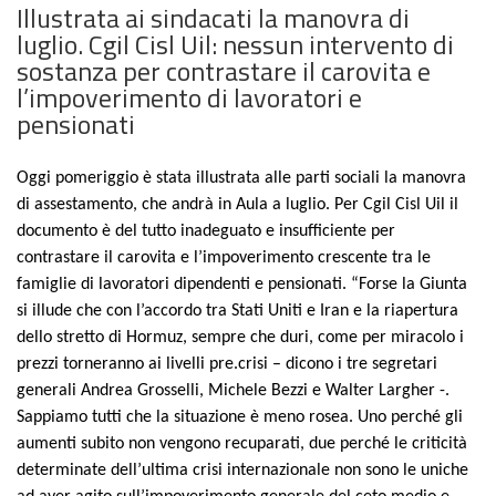
Illustrata ai sindacati la manovra di
luglio. Cgil Cisl Uil: nessun intervento di
sostanza per contrastare il carovita e
l’impoverimento di lavoratori e
pensionati
Oggi
pomeriggio
è stata
illustrat
a
alle parti sociali la manovra
di assestamento, che andrà in Aula a luglio. Per Cgil Cisl Uil il
documento è del tutto i
n
a
d
eguato e insufficiente per
contrastare il carovita e l’impoverimento crescente tra le
famiglie di lavoratori dipendenti e pensionati. “Forse la Giunta
si illude che con l’acc
o
rdo
t
ra Stati Uniti e Iran e la riapertura
dello stretto di Hormuz, sempre che duri, come per miracolo i
prezzi torneranno ai livelli pre.crisi – dicono i tre segretari
generali Andrea Grosselli, Michele Bezzi e Walter Largher -.
Sappiamo tutti che la situazione è meno rosea. Uno per
ché gli
aumenti subito non vengono recuparati, due perché le criticità
determinate dell’ultima crisi internazionale non sono le uniche