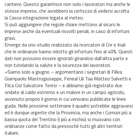
cantiere. Questo garantisce non solo i lavoratori ma anche le
stesse imprese, che avrebbero la certezza di vedersi accolta
la Cassa integrazione legata al meteo.
Si può aggiungere che regole chiare mettono al sicuro le
imprese anche da eventuali risvolti penali, in caso di infortuni
gravi.
Emerge da uno studio realizzato da ricercatori di Cnr e Inail
che le ordinanze hanno ridotto gli infortuni fino al 40%. Questi
dati non possono essere ignorati girandosi dall’altra parte e
non tutelando la salute e la sicurezza dei lavoratori.
«Siamo solo a giugno – argomentano i segretari di Fillea
Giampaolo Mastrogiuseppe, Feneal Uil Taa Matteo Salvetti e
Filca Cisl Salvatore Teresi – e abbiamo già registrato due
ondate di caldo estremo e un malore in un campo agricolo,
avvenuto proprio il giorno in cui venivano pubblicate le linee
guida. Nelle prossime settimane il quadro potrebbe aggravarsi
ed è dunque urgente che la Provincia, ma anche i Comuni più a
bassa quota del Trentino (i più a rischio) si muovano con
ordinanze come fatto da pressoché tutti gli altri territori
italiani.