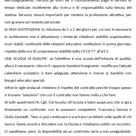
dell’insegnamento. Persino gli uffici ed il coordinamento paga in termini di
tempo dedicato inutilmente alla ricerca e di responsabilità sulla tenuta del
sistema. Servono misure importanti per rendere la professione attrattiva, per
non gravare sul restante personale
LE NON SOSTITUZIONI: la riduzione da 5 a 2 dei giorni per cui non è necessaria
la sostituzione non è abbastanza. I sindacati chiedono stabilità organizzativa,
orari stabili, continuità delle relazioni educative, sostituzioni in prima giornata,
rispetto delle ore di compresenza stabilite dalla L.P.13/77 all’art.5.
UNA SCUOLA DI QUALITA’: se l’obiettivo è una scuola dell’infanzia di qualità,
allora è necessario ridurre il rapporto bambini/insegnante, modificare l’attuale
calendario scolastico e dare adeguata attenzione e risorse ai bambini con
bisogni educativi speciali.
Infine le sigle sindacali chiedono il rispetto del contratto perché troppo spesso
si trovano “soluzioni” che con il contratto non hanno nulla a che fare.
Di tutti questi temi Flc Cgil, Cisl Scuola, Uil Scuola e Satos auspicano che si apra
finalmente un confronto con le assessore competenti, Francesca Gerosa e
Giulia Zanotelli. “Non si può continuare a scaricare i problemi sulle spalle di chi
lavora. Siamo pronti a discutere con la Giunta e chiediamo subito un incontro.
Ci aspettiamo, però, la disponibilità ad un confronto serio e non pregiudiziale.