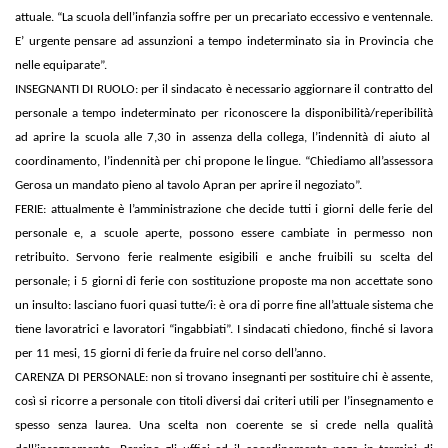
attuale. “La scuola dell’infanzia soffre per un precariato eccessivo e ventennale.
E’ urgente pensare ad assunzioni a tempo indeterminato sia in Provincia che
nelle equiparate”.
INSEGNANTI DI RUOLO: per il sindacato è necessario aggiornare il contratto del
personale a tempo indeterminato per riconoscere la disponibilità/reperibilità
ad aprire la scuola alle 7,30 in assenza della collega, l’indennità di aiuto al
coordinamento, l’indennità per chi propone le lingue. “Chiediamo all’assessora
Gerosa un mandato pieno al tavolo Apran per aprire il negoziato”.
FERIE: attualmente è l’amministrazione che decide tutti i giorni delle ferie del
personale e, a scuole aperte, possono essere cambiate in permesso non
retribuito. Servono ferie realmente esigibili e anche fruibili su scelta del
personale; i 5 giorni di ferie con sostituzione proposte ma non accettate sono
un insulto: lasciano fuori quasi tutte/i: è ora di porre fine all’attuale sistema che
tiene lavoratrici e lavoratori “ingabbiati”. I sindacati chiedono, finché si lavora
per 11 mesi, 15 giorni di ferie da fruire nel corso dell’anno.
CARENZA DI PERSONALE: non si trovano insegnanti per sostituire chi è assente,
così si ricorre a personale con titoli diversi dai criteri utili per l’insegnamento e
spesso senza laurea. Una scelta non coerente se si crede nella qualità