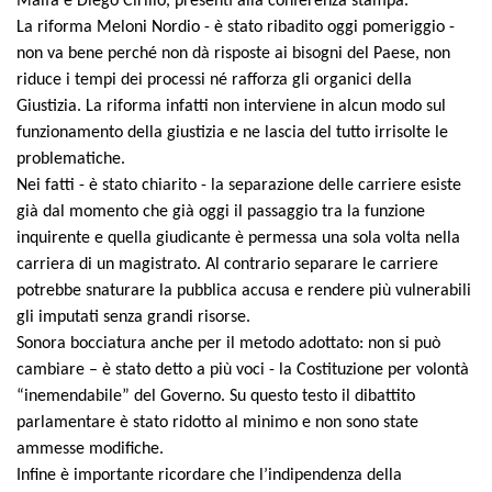
Malfa e Diego Cirillo, presenti alla conferenza stampa.
La riforma Meloni Nordio -
è stato ribadito oggi pomeriggio -
non va bene perché non dà risposte ai bisogni
del Paese
, non
riduce i tempi dei processi né rafforza gli organici della
Giustizia. La riforma infatti non interviene in alcun modo sul
funzionamento della giustizia e ne lascia del tutto irrisolte l
e
problematiche
.
N
ei fatti
-
è stato chiarito -
la separazione delle carriere esiste
già dal momento che già oggi il passaggio tra la funzione
inquirente e quella giudicante è permessa una sola volta nella
carriera di un magistrato. Al contrario s
eparare le carriere
potrebbe snaturare la pubblica accusa e rendere più vulnerabili
gli imputati senza grandi risorse.
Sonora bocciatura anche per il metodo adottato: non si può
cambiare – è stato detto a più voci - la Costituzione per volontà
“inemendabile” del Governo. Su questo testo il dibattito
parlamentare è stato ridotto al minimo e non sono state
ammesse modifiche.
Infine è importante ricordare che l’indipendenza della