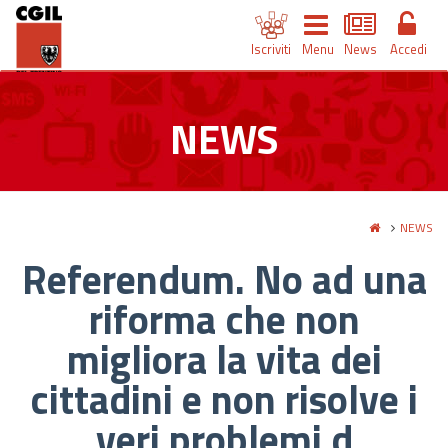
Iscriviti
Menu
News
Accedi
NEWS
NEWS
Referendum. No ad una
riforma che non
migliora la vita dei
cittadini e non risolve i
veri problemi d