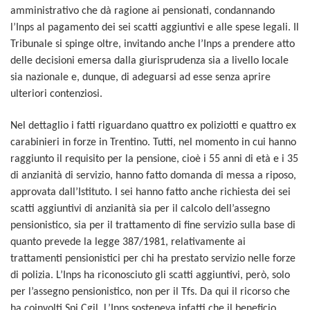
amministrativo che dà ragione ai pensionati, condannando
l’Inps al pagamento dei sei scatti aggiuntivi e alle spese legali.
Il
Tribunale si spinge oltre, invitando anche l’Inps a prendere atto
delle decisioni emersa dalla giurisprudenza sia a livello locale
sia nazionale e, dunque, di adeguarsi ad esse senza aprire
ulteriori contenzio
s
i.
Nel dettaglio i fatti riguardano quattro ex poliziotti e quattro ex
carabinieri in forze in Trentino. Tutti, nel momento in cui hanno
raggiunto il requisito per la pensione, cioè i 55 anni di età e i 35
di anzianità di servizio, hanno fatto domanda di messa a riposo,
approvata dall’Istituto. I sei hanno fatto anche richiesta dei sei
scatti aggiuntivi di anzianità sia per il calcolo dell’assegno
pensionistico, sia per il trattamento di fine servizio sulla base di
quanto prevede la legge 387/1981, relativamente ai
trattamenti pensionistici per chi ha prestato servizio nelle forze
di polizia. L’Inps ha riconosciuto gli scatti aggiuntivi, però, solo
per l’assegno pensionistico, non per il Tfs. Da qui il ricorso che
ha coinvolti Spi Cgil. L’Inps sosteneva infatti che il beneficio