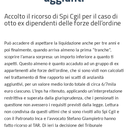
Accolto il ricorso di Spi Cgil per il caso di
otto ex dipendenti delle forze dell’ordine
Può accadere di aspettare la liquidazione anche per tre anni e
poi finalmente, quando arriva almeno la prima “tranche”,
scoprire l’amara sorpresa: un importo inferiore a quanto ti
aspetti. Questo almeno è quanto accaduto ad un gruppo
di ex
appartenenti alle forze dell’ordine
, che si sono visti non calcolati
nel trattamento di fine rapporto sei scatti di anzianità
aggiuntivi, per un valore medio lor
d
o totale di circa 6/7mila
euro
ciascuno
. L’Inps ha ritenuto, applicando un’interpretazione
restrittiva e superata dalla giurisprudenza, che i pensionati in
questione non ave
ssero
i requisiti previsti dalla legge. Lettura
non condivisa da questi ultimi che si sono rivolti allo Spi Cgil e
con il Patronato Inca e l’avvocato Stefano Giampietro hanno
fatto ricorso al TAR. Di ieri la decisione del
T
ribunale