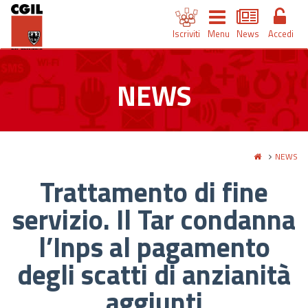
Iscriviti
Menu
News
Accedi
NEWS
NEWS
Trattamento di fine
servizio. Il Tar condanna
l’Inps al pagamento
degli scatti di anzianità
aggiunti