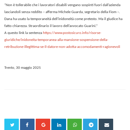
“Non è tollerabile che i lavoratori disabili vengano sospinti fuori dall’azienda
lasciandoli senza reddito – afferma Michele Guarda, segretario della Fiom –.
Dana ha usato la temporaneità dell’inidoneità come pretesto. Ma il giudice ha
fatto chiarezza. Straordinario il lavoro dell’avvocato Guarini.”
A questo link la sentenza
https://www.postosicuro.info/risorse-
giuridiche/inidoneita-temporanea-alla-mansione-sospensione-della-
retribuzione-illegittima-se-il-datore-non-adotta-accomodamenti-ragionevoli
Trento, 30 maggio 2025