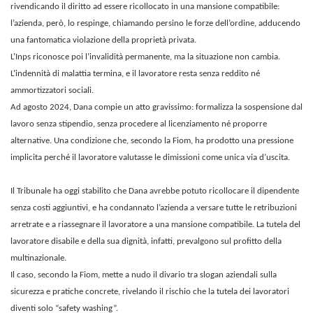
rivendicando il diritto ad essere ricollocato in una mansione compatibile:
l’azienda, però, lo respinge, chiamando persino le forze dell’ordine, adducendo
una fantomatica violazione della proprietà privata.
L’Inps riconosce poi l’invalidità permanente, ma la situazione non cambia.
L’indennità di malattia termina, e il lavoratore resta senza reddito né
ammortizzatori sociali.
Ad agosto 2024, Dana compie un atto gravissimo: formalizza la sospensione dal
lavoro senza stipendio, senza procedere al licenziamento né proporre
alternative. Una condizione che, secondo la Fiom, ha prodotto una pressione
implicita perché il lavoratore valutasse le dimissioni come unica via d’uscita.
Il Tribunale ha oggi stabilito che Dana avrebbe potuto ricollocare il dipendente
senza costi aggiuntivi, e ha condannato l’azienda a versare tutte le retribuzioni
arretrate e a riassegnare il lavoratore a una mansione compatibile. La tutela del
lavoratore disabile e della sua dignità, infatti, prevalgono sul profitto della
multinazionale.
Il caso, secondo la Fiom, mette a nudo il divario tra slogan aziendali sulla
sicurezza e pratiche concrete, rivelando il rischio che la tutela dei lavoratori
diventi solo “safety washing”.