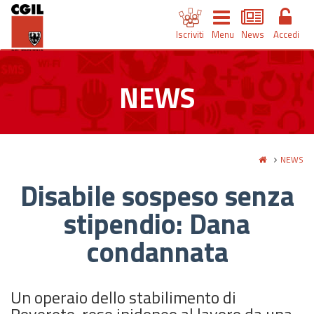
Iscriviti
Menu
News
Accedi
NEWS
NEWS
Disabile sospeso senza
stipendio: Dana
condannata
Un operaio dello stabilimento di
Rovereto, reso inidoneo al lavoro da una