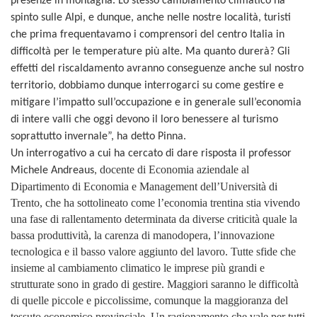
presenze in montagna. Lo stesso cambiamento climatico ha
spinto sulle Alpi, e dunque, anche nelle nostre località, turisti
che prima frequentavamo i comprensori del centro Italia in
difficoltà per le temperature più alte. Ma quanto durerà? Gli
effetti del riscaldamento avranno conseguenze anche sul nostro
territorio, dobbiamo dunque interrogarci su come gestire e
mitigare l’impatto sull’occupazione e in generale sull’economia
di intere valli che oggi devono il loro benessere al turismo
soprattutto invernale”, ha detto Pinna.
Un interrogativo a cui ha cercato di dare risposta il professor
docente di Economia aziendale al
Michele Andreaus,
Dipartimento di Economia e Management dell’Università di
Trento, che ha sottolineato come l’economia trentina stia vivendo
una fase di rallentamento determinata da diverse criticità quale la
bassa produttività, la carenza di manodopera, l’innovazione
tecnologica e il basso valore aggiunto del lavoro. Tutte sfide che
insieme al cambiamento climatico le imprese più grandi e
strutturate sono in grado di gestire. Maggiori saranno le difficoltà
di quelle piccole e piccolissime, comunque la maggioranza del
tessuto economico provinciale. Un ragionamento che vale per tutti