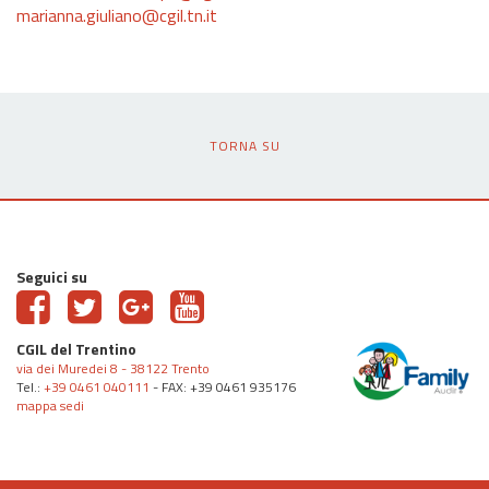
marianna.giuliano@cgil.tn.it
TORNA SU
Seguici su
CGIL del Trentino
via dei Muredei 8 - 38122 Trento
Tel.:
+39 0461 040111
- FAX: +39 0461 935176
mappa sedi