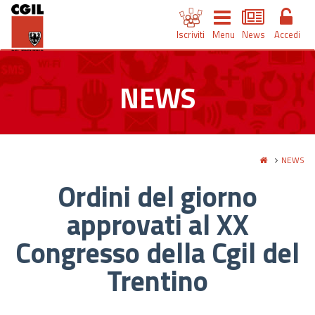
Iscriviti
Menu
News
Accedi
NEWS
NEWS
Ordini del giorno
approvati al XX
Congresso della Cgil del
Trentino