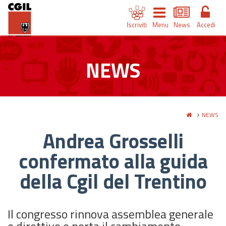
Iscriviti
Menu
News
Accedi
NEWS
NEWS
Andrea Grosselli
confermato alla guida
della Cgil del Trentino
Il congresso rinnova assemblea generale
e direttivo e porta il cambiamento