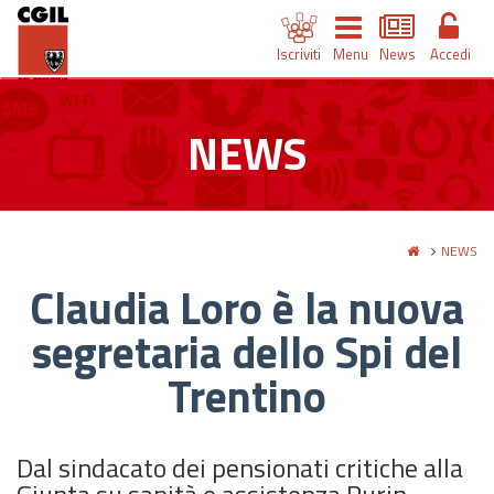
Iscriviti
Menu
News
Accedi
NEWS
NEWS
Claudia Loro è la nuova
segretaria dello Spi del
Trentino
Dal sindacato dei pensionati critiche alla
Giunta su sanità e assistenza Purin