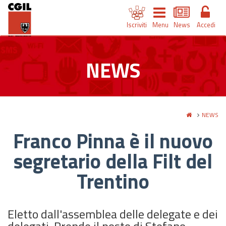
Iscriviti
Menu
News
Accedi
NEWS
NEWS
Franco Pinna è il nuovo
segretario della Filt del
Trentino
Eletto dall'assemblea delle delegate e dei
delegati. Prende il posto di Stefano