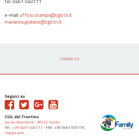
tel. 0461 040111
e-mail:
ufficio.stampa@cgil.tn.it
marianna.giuliano@cgil.tn.it
TORNA SU
Seguici su
CGIL del Trentino
via dei Muredei 8 - 38122 Trento
Tel.:
+39 0461 040111
- FAX: +39 0461 935176
mappa sedi