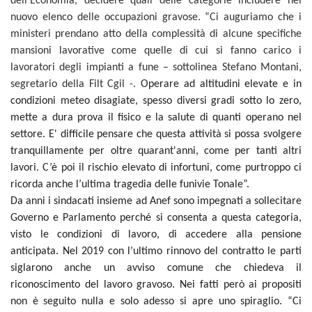
dell’Economia, decidere quali delle categorie includere nel
nuovo elenco delle occupazioni gravose. “Ci auguriamo che i
ministeri prendano atto della complessità di alcune specifiche
mansioni lavorative come quelle di cui si fanno carico i
lavoratori degli impianti a fune – sottolinea Stefano Montani,
segretario della Filt Cgil -.
Operare ad altitudini elevate e in
condizioni meteo disagiate, spesso diversi gradi sotto lo zero,
mette a dura prova il fisico e la salute di quanti operano nel
settore. E' difficile pensare che questa attività si possa svolgere
tranquillamente
per oltre quarant'anni, come per tanti altri
lavori. C’è poi il rischio elevato di infortuni, come purtroppo ci
ricorda anche l’ultima tragedia delle funivie Tonale”.
Da anni i sindacati insieme ad Anef sono impegnati a sollecitare
Governo e Parlamento perché si consenta a questa categoria,
visto le condizioni di lavoro, di accedere alla pensione
anticipata. Nel 2019 con l’ultimo rinnovo del contratto le parti
siglarono anche un avviso comune che chiedeva il
riconoscimento del lavoro gravoso. Nei fatti però ai propositi
non è seguito nulla e solo adesso si apre uno spiraglio. “Ci