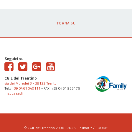
TORNA SU
Seguici su
CGIL del Trentino
via dei Muredei 8 - 38122 Trento
Tel.:
+39 0461 040111
- FAX: +39 0461 935176
mappa sedi
© CGIL del Trentino 2006 - 2026 -
PRIVACY
/
COOKIE