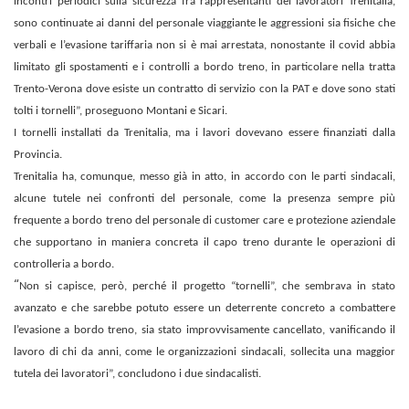
incontri periodici sulla sicurezza fra rappresentanti dei lavoratori Trenitalia,
sono continuate ai danni del personale viaggiante le aggressioni sia fisiche che
verbali e l’evasione tariffaria non si è mai arrestata, nonostante il covid abbia
limitato gli spostamenti e i controlli a bordo treno, in particolare nella tratta
Trento-Verona dove esiste un contratto di servizio con la PAT e dove sono stati
tolti i tornelli”, proseguono Montani e Sicari.
I tornelli installati da Trenitalia, ma i lavori dovevano essere finanziati dalla
Provincia.
Trenitalia ha, comunque, messo già in atto, in accordo con le parti sindacali,
alcune tutele nei confronti del personale, come la presenza sempre più
frequente a bordo treno del personale di customer care e protezione aziendale
che supportano in maniera concreta il capo treno durante le operazioni di
controlleria a bordo.
“
Non si capisce, però, perché il progetto “tornelli”, che sembrava in stato
avanzato e che sarebbe potuto essere un deterrente concreto a combattere
l’evasione a bordo treno, sia stato improvvisamente cancellato, vanificando il
lavoro di chi da anni, come le organizzazioni sindacali, sollecita una maggior
tutela dei lavoratori”, concludono i due sindacalisti.