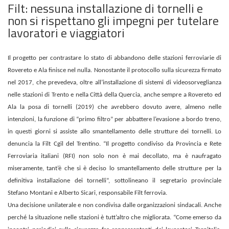
Filt: nessuna installazione di tornelli e
non si rispettano gli impegni per tutelare
lavoratori e viaggiatori
Il progetto per contrastare lo stato di abbandono delle stazioni ferroviarie di
Rovereto e Ala finisce nel nulla. Nonostante il protocollo sulla sicurezza firmato
nel 2017, che prevedeva, oltre all’installazione di sistemi di videosorveglianza
nelle stazioni di Trento e nella Città della Quercia, anche sempre a Rovereto ed
Ala la posa di tornelli (2019) che avrebbero dovuto avere, almeno nelle
intenzioni, la funzione di “primo filtro” per abbattere l’evasione a bordo treno,
in questi giorni si assiste allo smantellamento delle strutture dei tornelli. Lo
denuncia la Filt Cgil del Trentino. “Il progetto condiviso da Provincia e Rete
Ferroviaria italiani (RFI) non solo non è mai decollato, ma è naufragato
miseramente, tant’è che si è deciso lo smantellamento delle strutture per la
definitiva installazione dei tornelli”, sottolineano il segretario provinciale
Stefano Montani e Alberto Sicari, responsabile Filt ferrovia.
Una decisione unilaterale e non condivisa dalle organizzazioni sindacali. Anche
perché la situazione nelle stazioni è tutt’altro che migliorata. “Come emerso da