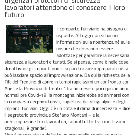
lavoratori attendono di conoscere il loro
futuro
Il comparto funiviario ha bisogno di
risposte. Ad oggi non si hanno
informazioni sulla ripartenza né sulle
misure che dovranno essere
adottate per garantire la necessaria
sicurezza a lavoratori e turisti. Se si pensa, come è nelle cose,
di riattivare gli impianti non ci si può trovare impreparati né si
può lasciare spazio all’improvvisazione. Da qui la richiesta della
Filt del Trentino di aprire in tempi rapidissimi un confronto con
Anef e la Provincia di Trento. “Tra un mese o poco più, in anni
normali pre Covid-19, la montagna inizierebbe ad animarsi con
la comparsa dei primi turisti, l'apertura dei rifugi alpini e degli
impianti funiviari. Oggi c’è un totale il clima di incertezza – dice
il segretario provinciale Stefano Montani – e la
preoccupazione tra i lavoratori, soprattutto tra i moltissimi
stagionali, è grande”.
Non è ancora stato definito un protocollo condiviso per la