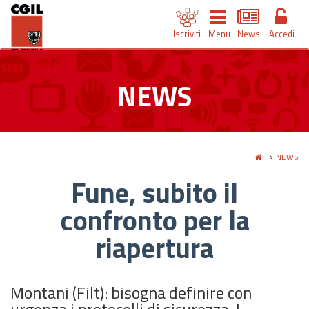
Iscriviti
Menu
News
Accedi
NEWS
NEWS
Fune, subito il
confronto per la
riapertura
Montani (Filt): bisogna definire con
urgenza i protocolli di sicurezza. I