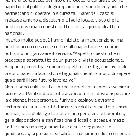
riapertura al pubblico degli impianti né ci sono linee guida che
permettano di operare in sicurezza. “Sarebbe il caso si
iniziasse almeno a discuterne a livello locale, visto che la
nostra provincia in questo settore è tra i principali attori
nazionali”.
Intanto molte società hanno iniziato la manutenzione, ma
non hanno un orizzonte certo sulla riapertura e su come
potranno riorganizzare il servizio. “Aspetto questo che ci
preoccupa soprattutto da un punto di vista occupazionale.
Seppur in percentuale minore rispetto alla stagione invernale,
vi sono parecchi lavoratori stagionali che attendono di sapere
quale sarà il loro futuro lavorativo”.
Non ci sono dubbi sul fatto che la ripartenza dovrà avvenire in
sicurezza. Per il sindacato il trasporto a fune dovrà rispettare
la distanza interpersonale, funivie e cabinovie avranno
certamente una capacità di imbarco ridotta rispetto a tempi
normali, sarà d'obbligo la mascherina per clienti e lavoratori,
gel a disposizione e sanificazione di locali di attesa e mezzi.
Le file andranno regolamentate e sulle seggiovie, se
quadriposto, si presume si salirà al massimo in due con i posti