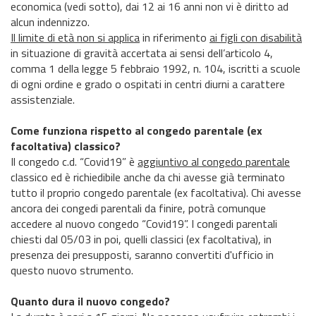
economica (vedi sotto), dai 12 ai 16 anni non vi è diritto ad
alcun indennizzo.
Il limite di età non si applica
in riferimento
ai figli con disabilità
in situazione di gravità accertata ai sensi dell’articolo 4,
comma 1 della legge 5 febbraio 1992, n. 104, iscritti a scuole
di ogni ordine e grado o ospitati in centri diurni a carattere
assistenziale.
Come funziona rispetto al congedo parentale (ex
facoltativa) classico?
Il congedo c.d. “Covid19” è
aggiuntivo al congedo parentale
classico ed è richiedibile anche da chi avesse già terminato
tutto il proprio congedo parentale (ex facoltativa). Chi avesse
ancora dei congedi parentali da finire, potrà comunque
accedere al nuovo congedo “Covid19”. I congedi parentali
chiesti dal 05/03 in poi, quelli classici (ex facoltativa), in
presenza dei presupposti, saranno convertiti d'ufficio in
questo nuovo strumento.
Quanto dura il nuovo congedo?