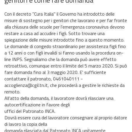
Con il decreto "Cura Italia" il Governo ha introdotto delle
misure di sostegno per i genitori che lavorano e per far fronte
alla chiusura delle scuole per l'emergenza coronavirus devono
restare a casa ad accudire i figli. Sotto trovare una
spiegazione delle misure introdotte fino a questo momento.
Le domande di congedo straordinario per assistenza figli fino
a 12 anni o con figli invalidi si fanno usando la procedura on-
line INPS. Segnaliamo che la domanda può avere effetto
retroattivo, comunque entro il limite del 5 marzo 2020. Si può
fare domanda fino al 3 maggio 2020. E' sufficiente
contattare il patronato, 0461040111 -
accoglienza@cgil.tn.it, che procederà a gestire le richieste da
remoto.
All’atto della domanda, il lavoratore dovrà rilasciare una
autocertificazione in favore degli
uffici del Patronato INCA.
Dovrà essere cura del lavoratore consegnare al proprio datore
di lavoro la copia della
domanda rilasciata dal Patronato INCA unitamente