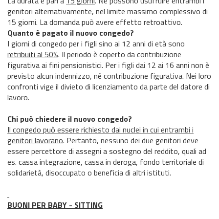
La durata è pari a
15 giorni
. Ne possono usufruire entrambi i
genitori alternativamente, nel limite massimo complessivo di
15 giorni. La domanda può avere effetto retroattivo.
Quanto è pagato il nuovo congedo?
I giorni di congedo per i figli sino ai 12 anni di età sono
retribuiti al 50%
. Il periodo è coperto da contribuzione
figurativa ai fini pensionistici. Per i figli dai 12 ai 16 anni non è
previsto alcun indennizzo, né contribuzione figurativa. Nei loro
confronti vige il divieto di licenziamento da parte del datore di
lavoro.
Chi può chiedere il nuovo congedo?
Il congedo può essere richiesto dai nuclei in cui entrambi i
genitori lavorano
. Pertanto, nessuno dei due genitori deve
essere percettore di assegni a sostegno del reddito, quali ad
es. cassa integrazione, cassa in deroga, fondo territoriale di
solidarietà, disoccupato o beneficia di altri istituti.
BUONI PER BABY - SITTING