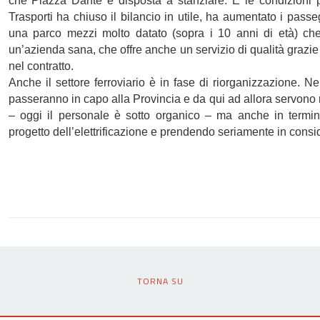
che Piazza Dante è disposta a stanziare. E le condizioni p
Trasporti ha chiuso il bilancio in utile, ha aumentato i pass
una parco mezzi molto datato (sopra i 10 anni di età) che 
un’azienda sana, che offre anche un servizio di qualità grazie 
nel contratto.
Anche il settore ferroviario è in fase di riorganizzazione. N
passeranno in capo alla Provincia e da qui ad allora servono 
– oggi il personale è sotto organico – ma anche in termini
progetto dell’elettrificazione e prendendo seriamente in consi
TORNA SU