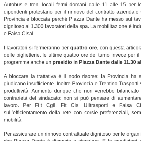
Autobus e treni locali fermi domani dalle 11 alle 15 per lo 
dipendenti protestano per il rinnovo del contratto aziendale 
Provincia è bloccata perché Piazza Dante ha messo sul tavol
dignitoso ai 1.300 lavoratori della spa. La mobilitazione è indet
e Faisa Cisal.
I lavoratori si fermeranno per
quattro ore
, con questa articol
delle biglietterie, le ultime quattro ore del turno invece per il
programma anche un
presidio in Piazza Dante dalle 11.30 al
A bloccare la trattativa è il nodo risorse: la Provincia ha s
giudicano insufficiente.
Inoltre Provincia e Trentino Trasport
produttività. Aumento dunque che non verrebbe bilanciato d
contrarietà del sindacato: non si può pensare di aumentare 
lavoro. Per Filt Cgil, Fit Cisl Uiltrasporti e Faisa C
sull’efficientamento della rete con corsie preferenziali, sem
mobilità.
Per assicurare un rinnovo contrattuale dignitoso per le organi