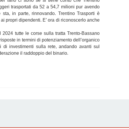
er farlo ci sono se si tiene conto che Trentino
eggeri trasportati da 52 a 54,7 milioni pur avendo
sta, in parte, rinnovando. Trentino Trasporti è
ai propri dipendenti. E’ ora di riconoscerlo anche
el 2024 tutte le corse sulla tratta Trento-Bassano
risposte in termini di potenziamento dell’organico
 di investimenti sulla rete, andando avanti sul
derazione il raddoppio del binario.