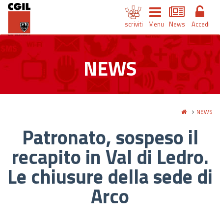
Iscriviti
Menu
News
Accedi
NEWS
NEWS
Patronato, sospeso il
recapito in Val di Ledro.
Le chiusure della sede di
Arco