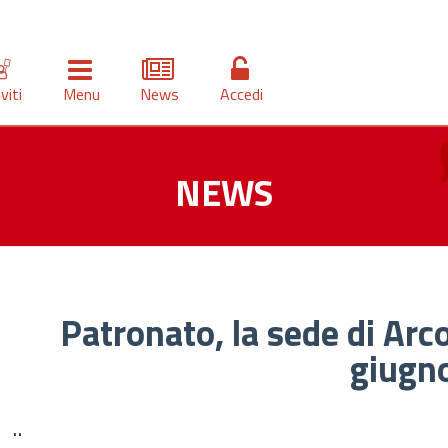
iviti
Menu
News
Accedi
NEWS
Patronato, la sede di Arco
giugn
..