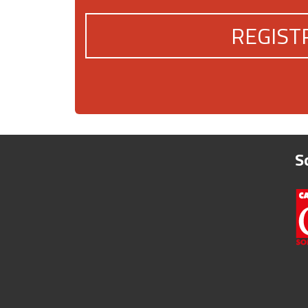
REGIST
S