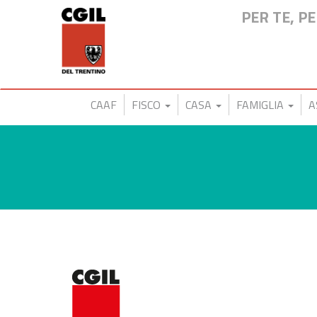
PER TE, PE
CAAF
FISCO
CASA
FAMIGLIA
A