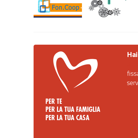
Hai
Acc
fis
ser