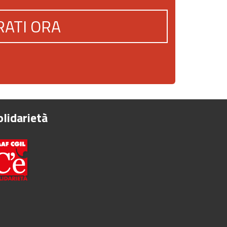
RATI ORA
olidarietà